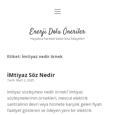
menüyü
Anasayfa
aç
Gizlilik Politikası
Enerji Dolu Öneriler
Yasal Uyarı
Hayatına hareket katan kısa hikayeler!
Hakkımızda
Etiket:
İmtiyaz nedir örnek
İMtiyaz Söz Nedir
Tarih: Mart 2, 2025
İmtiyaz sözleşmesi nedir örnek? İmtiyaz
sözleşmelerinin örnekleri, mevcut elektrik
santralinin devri veya hizmete karşılık gelen fiyatı
faaliyet gösteren ve ödeyen yeni bir elektrik