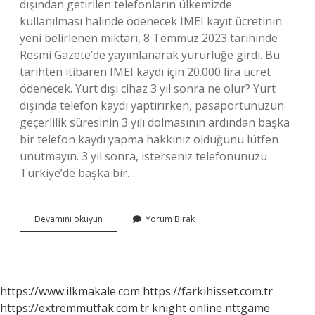
dışından getirilen telefonların ülkemizde
kullanılması halinde ödenecek IMEI kayıt ücretinin
yeni belirlenen miktarı, 8 Temmuz 2023 tarihinde
Resmi Gazete’de yayımlanarak yürürlüğe girdi. Bu
tarihten itibaren IMEI kaydı için 20.000 lira ücret
ödenecek. Yurt dışı cihaz 3 yıl sonra ne olur? Yurt
dışında telefon kaydı yaptırırken, pasaportunuzun
geçerlilik süresinin 3 yılı dolmasının ardından başka
bir telefon kaydı yapma hakkınız olduğunu lütfen
unutmayın. 3 yıl sonra, isterseniz telefonunuzu
Türkiye’de başka bir…
Ücretsiz
Devamını okuyun
Yorum Bırak
Imei
Kaydı
Nasıl
Yapılır
https://www.ilkmakale.com
https://farkihisset.com.tr
https://extremmutfak.com.tr
knight online
nttgame