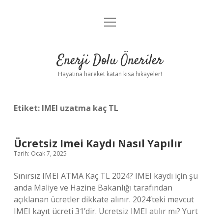
menüyü
Anasayfa
aç
Gizlilik Politikası
Enerji Dolu Öneriler
Yasal Uyarı
Hayatına hareket katan kısa hikayeler!
Hakkımızda
Etiket:
IMEI uzatma kaç TL
Ücretsiz Imei Kaydı Nasıl Yapılır
Tarih: Ocak 7, 2025
Sınırsız IMEI ATMA Kaç TL 2024? IMEI kaydı için şu
anda Maliye ve Hazine Bakanlığı tarafından
açıklanan ücretler dikkate alınır. 2024’teki mevcut
IMEI kayıt ücreti 31’dir. Ücretsiz IMEI atılır mı? Yurt