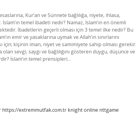
esaslarına, Kur’an ve Sünnete bağlılığa, niyete, ihlasa,
. İslam’ın temel ibadeti nedir? Namaz, İslam’ın en önemli
ktedir. İbadetlerin geçerli olması için 3 temel ilke nedir? Bu
m’ın emir ve yasaklarına uymak ve Allah’ın sınırlarını
 için; kişinin iman, niyet ve samimiyete sahip olması gerekir
’a olan sevgi, saygı ve bağlılığını gösteren duygu, düşünce ve
erdir? İslam’ın temel prensipleri…
r
https://extremmutfak.com.tr
knight online
nttgame