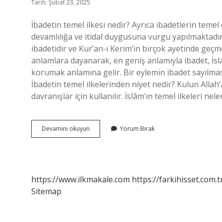
Tarih: Şubat 23, 2025
İbadetin temel ilkesi nedir? Ayrıca ibadetlerin temel 
devamlılığa ve itidal duygusuna vurgu yapılmaktadır
ibadetidir ve Kur’an-ı Kerim’in birçok ayetinde geçme
anlamlara dayanarak, en geniş anlamıyla ibadet, İsla
korumak anlamına gelir. Bir eylemin ibadet sayılması
İbadetin temel ilkelerinden niyet nedir? Kulun Allah
davranışlar için kullanılır. İslâm’ın temel ilkeleri nel
İBadetin
Devamını okuyun
Yorum Bırak
Temeli
Nedir
https://www.ilkmakale.com
https://farkihisset.com.t
Sitemap