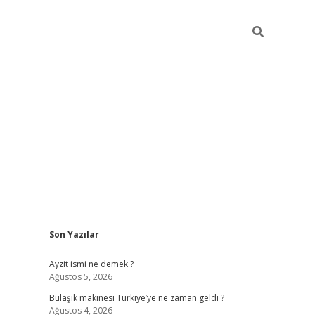
Sidebar
Son Yazılar
piabella güncel giriş
Ayzit ismi ne demek ?
Ağustos 5, 2026
Bulaşık makinesi Türkiye’ye ne zaman geldi ?
Ağustos 4, 2026