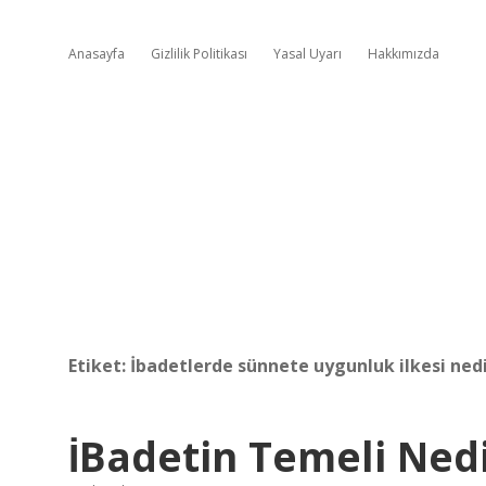
Anasayfa
Gizlilik Politikası
Yasal Uyarı
Hakkımızda
Etiket:
İbadetlerde sünnete uygunluk ilkesi ned
İBadetin Temeli Ned