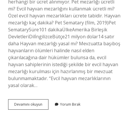
herhangi bir ücret alınmıyor. Pet mezarlığı ücretli
mi? Evcil hayvan mezarlığını kullanmak ücretli mi?
Özel evcil hayvan mezarlıkları ücrete tabidir. Hayvan
mezarlığı kaç dakika? Pet Sematary (film, 2019)Pet
SematarySüre101 dakikaÜlkeAmerika Birleşik
DevletleriDilİngilizceBütçe21 milyon dolar14 satır
daha Hayvan mezarlığı yasal mı? Mevzuatta başıboş
hayvanların ölümleri halinde nasıl elden
çıkarılacağına dair hükümler bulunsa da, evcil
hayvan sahiplerinin istediği şekilde bir evcil hayvan
mezarlığı kurulması için hazırlanmış bir mevzuat
bulunmamaktadır. “Evcil hayvan mezarlıklarının
yasal olarak…
Hayvan
Devamını okuyun
Yorum Bırak
Mezarlığı
Kac
Tl