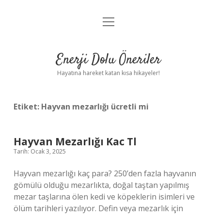
menüyü
Anasayfa
aç
Gizlilik Politikası
Enerji Dolu Öneriler
Yasal Uyarı
Hayatına hareket katan kısa hikayeler!
Hakkımızda
Etiket:
Hayvan mezarlığı ücretli mi
Hayvan Mezarlığı Kac Tl
Tarih: Ocak 3, 2025
Hayvan mezarlığı kaç para? 250’den fazla hayvanın
gömülü olduğu mezarlıkta, doğal taştan yapılmış
mezar taşlarına ölen kedi ve köpeklerin isimleri ve
ölüm tarihleri ​​yazılıyor. Defin veya mezarlık için