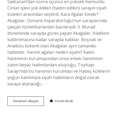
Sadrazam’dan sonra üçüncü en yüksek memurdu.
Cinsel işlevi yok edilen (hadım edilen) sarayın siyah
köleleri arasından seçilirdi. Kara Ağalar kimdir?
Akağalar, Osmanlı İmparatorluğu’nun saraylarında
çalışan hizmetkarlardan bazılarıydı. II. Murad
döneminde sarayda görev yapan Akağalar, Hilafetin
kaldırılmasına kadar sarayda kaldılar. Boşnak ve
Anadolu kökenli olan Akağalar aynı zamanda
hadımdır. Harem ağaları neden siyahi? Kadın
hareminin kurulmasından önce erkek hareminin
zaten beyaz hadımlardan oluştuğu, Topkapı
Sarayı’nda bu haremin kurulması ve Habeş kölelerin
yoğun katılımıyla siyah hadımların doğal olarak
saraya atanacağı…
Karaağalar
Devamını okuyun
Yorum Bırak
Kimdir