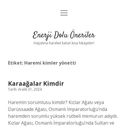
menüyü
Anasayfa
aç
Gizlilik Politikası
Enerji Dolu Öneriler
Yasal Uyarı
Hayatına hareket katan kısa hikayeler!
Hakkımızda
Etiket:
Haremi kimler yönetti
Karaağalar Kimdir
Tarih: Aralık 31, 2024
Haremin sorumlusu kimdir? Kızlar Ağası veya
Darüssaade Ağası, Osmanlı İmparatorluğu’nda
haremden sorumlu yüksek rütbeli memurun adıydı.
Kızlar Ağası, Osmanlı İmparatorluğu’nda Sultan ve