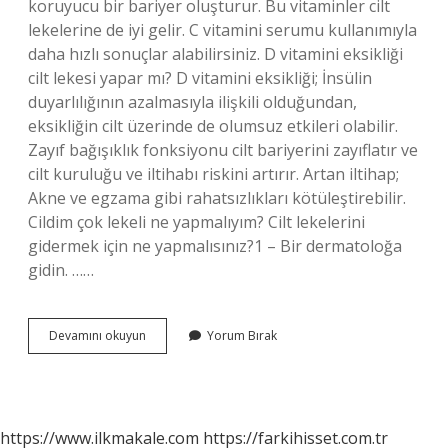
koruyucu bir bariyer oluşturur. Bu vitaminler cilt
lekelerine de iyi gelir. C vitamini serumu kullanımıyla
daha hızlı sonuçlar alabilirsiniz. D vitamini eksikliği
cilt lekesi yapar mı? D vitamini eksikliği; İnsülin
duyarlılığının azalmasıyla ilişkili olduğundan,
eksikliğin cilt üzerinde de olumsuz etkileri olabilir.
Zayıf bağışıklık fonksiyonu cilt bariyerini zayıflatır ve
cilt kuruluğu ve iltihabı riskini artırır. Artan iltihap;
Akne ve egzama gibi rahatsızlıkları kötüleştirebilir.
Cildim çok lekeli ne yapmalıyım? Cilt lekelerini
gidermek için ne yapmalısınız?1 – Bir dermatoloğa
gidin. ……
Cilt
Devamını okuyun
Yorum Bırak
Lekeleri
Hangi
Vitamin
Eksikliğinden
Olur
https://www.ilkmakale.com
https://farkihisset.com.tr