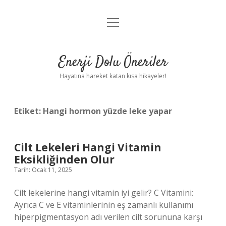
menüyü
Anasayfa
aç
Gizlilik Politikası
Enerji Dolu Öneriler
Yasal Uyarı
Hayatına hareket katan kısa hikayeler!
Hakkımızda
Etiket:
Hangi hormon yüzde leke yapar
Cilt Lekeleri Hangi Vitamin
Eksikliğinden Olur
Tarih: Ocak 11, 2025
Cilt lekelerine hangi vitamin iyi gelir? C Vitamini:
Ayrıca C ve E vitaminlerinin eş zamanlı kullanımı
hiperpigmentasyon adı verilen cilt sorununa karşı