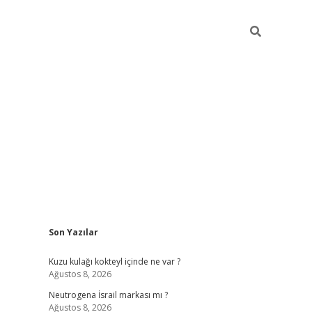
Sidebar
Son Yazılar
piabella güncel giriş
Kuzu kulağı kokteyl içinde ne var ?
Ağustos 8, 2026
Neutrogena İsrail markası mı ?
Ağustos 8, 2026