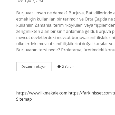
Tarih: Eylül 7, 2024
Burjuvazi insan ne demek? Burjuva, Batı dillerinde a
etmek için kullanılan bir terimdir ve Orta Çağ’da ne 
kullanılır. Zamanla, terim “köylüler” veya “işçiler”
zenginlikten alan bir sınıf anlamına geldi. Burjuva 
mevcut devletlerdeki mevcut burjuva sınıf ilişkilerini
ülkelerdeki mevcut sınıf ilişkilerini doğal karşılar ve
Burjuvanın tersi nedir? Proletarya, üretimdeki kon
Burjuvazi
Devamını okuyun
2 Yorum
Nedir
Örnek
https://www.ilkmakale.com
https://farkihisset.com.t
Sitemap