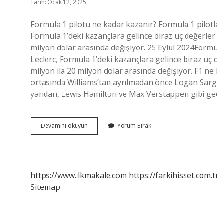
Tarih: Ocak 12, 2025
Formula 1 pilotu ne kadar kazanır? Formula 1 pilotl
Formula 1’deki kazançlara gelince biraz uç değerler g
milyon dolar arasında değişiyor. 25 Eylül 2024Formu
Leclerc, Formula 1’deki kazançlara gelince biraz uç d
milyon ila 20 milyon dolar arasında değişiyor. F1 n
ortasında Williams’tan ayrılmadan önce Logan Sargea
yandan, Lewis Hamilton ve Max Verstappen gibi g
F1
Devamını okuyun
Yorum Bırak
Pilotu
Ne
Kadar
Maaş
Alır
https://www.ilkmakale.com
https://farkihisset.com.t
Sitemap