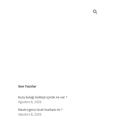
Sidebar
Son Yazılar
piabella güncel giriş
Kuzu kulağı kokteyl içinde ne var ?
Ağustos 8, 2026
Neutrogena İsrail markası mı ?
Ağustos 8, 2026