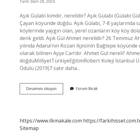
Tarih: Ekim 28, 2024
Aşık Gülabi kimdir, nerelidir? Aşık Gülabi (Gülabi G
Çayan köyünde doğdu. Aşık Gülabi, 7-8 yaşlarında s
köylerinde yaygın olan, yerel ozanların köy köy do
denk geldi. Aşık Gül Ahmet nerelidir? 26 Temmuz A
yılında Adana’nın Kozan ilçesinin Bağtepe köyünde 
olarak bilinen Ayşe Can’dır. Ahmet Gül nereli? Ahme
doğduMilliyetTürkiyeEğitimRobert Koleji İstanbul Ü
Ödülü (2019)7 satır daha…
Aşık
Devamını okuyun
Yorum Bırak
Erbabı
Kimdir
https://www.ilkmakale.com
https://farkihisset.com.t
Sitemap