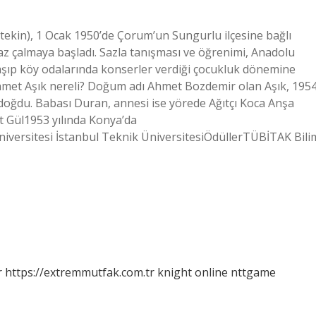
ültekin), 1 Ocak 1950’de Çorum’un Sungurlu ilçesine bağlı
az çalmaya başladı. Sazla tanışması ve öğrenimi, Anadolu
laşıp köy odalarında konserler verdiği çocukluk dönemine
hmet Aşık nereli? Doğum adı Ahmet Bozdemir olan Aşık, 195
doğdu. Babası Duran, annesi ise yörede Ağıtçı Koca Anşa
t Gül1953 yılında Konya’da
niversitesi İstanbul Teknik ÜniversitesiÖdüllerTÜBİTAK Bili
r
https://extremmutfak.com.tr
knight online
nttgame