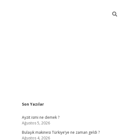
Sidebar
Son Yazılar
piabella güncel giriş
Ayzit ismi ne demek ?
Ağustos 5, 2026
Bulaşık makinesi Türkiye’ye ne zaman geldi ?
Ağustos 4, 2026