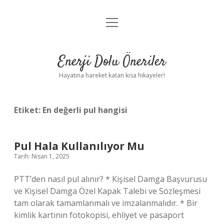
menüyü
Anasayfa
aç
Gizlilik Politikası
Enerji Dolu Öneriler
Yasal Uyarı
Hayatına hareket katan kısa hikayeler!
Hakkımızda
Etiket:
En değerli pul hangisi
Pul Hala Kullanılıyor Mu
Tarih: Nisan 1, 2025
PTT’den nasıl pul alınır? * Kişisel Damga Başvurusu
ve Kişisel Damga Özel Kapak Talebi ve Sözleşmesi
tam olarak tamamlanmalı ve imzalanmalıdır. * Bir
kimlik kartının fotokopisi, ehliyet ve pasaport