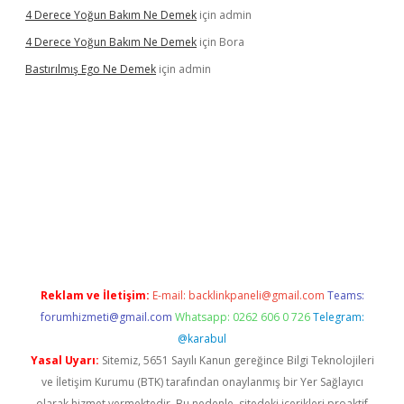
4 Derece Yoğun Bakım Ne Demek
için
admin
4 Derece Yoğun Bakım Ne Demek
için
Bora
Bastırılmış Ego Ne Demek
için
admin
ş
Reklam ve İletişim:
E-mail:
backlinkpaneli@gmail.com
Teams:
forumhizmeti@gmail.com
Whatsapp: 0262 606 0 726
Telegram:
@karabul
Yasal Uyarı:
Sitemiz, 5651 Sayılı Kanun gereğince Bilgi Teknolojileri
ve İletişim Kurumu (BTK) tarafından onaylanmış bir Yer Sağlayıcı
olarak hizmet vermektedir. Bu nedenle, sitedeki içerikleri proaktif