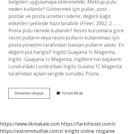
belgeleri uygulamaya eklenmelidir. Mektup pulu
neden kullanılır? Göstermek için pullar, post -
postlar ve posta ücretleri ödenir, değerli kağıt
etiketleri şeklinde hazırlanabilir (Freer, 2002: 2; … …
Posta pulu nerede kullanılır? Resmi kurumlara göre
resmi pulların veya resmi pulların kullanılması için
posta yönetimi tarafından basılan pulların adıdır. En
değerli pul hangisi? İngiliz Guayana 1c Magenta,
İngiliz -Gaayana 1c Magenta, İngiltere’nin başkenti
Londra’daki Londra’daki İngiliz Guiana 1C Magenta
tarafından açılan sergide sunuldu. Posta…
Pul
Devamını okuyun
Yorum Bırak
Hala
Kullanılıyor
Mu
https://www.ilkmakale.com
https://farkihisset.com.tr
https://extremmutfak.com.tr
knight online
nttgame