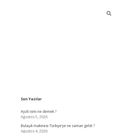
Sidebar
Son Yazılar
piabella güncel giriş
Ayzit ismi ne demek ?
Ağustos 5, 2026
Bulaşık makinesi Türkiye’ye ne zaman geldi ?
Ağustos 4, 2026