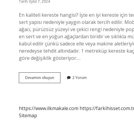
Tarih: Eylül 7, 2024
En kaliteli kereste hangisi? İşte en iyi kereste için t
sert yapısı nedeniyle yaygın olarak tercih edilir. Mo
ağacı, pürüzsüz yüzeyi ve çekici rengi nedeniyle po
en sert ve en yoğun ağaçlardan biridir ve sıklıkla müz
kabul edilir çünkü sadece elle veya makine aletleri
neredeyse tehdit altındadır. 1 metreküp kereste kaç 
göre değişiklik gösteriyor.…
En
Devamını okuyun
2 Yorum
Pahalı
Kereste
Hangisi
https://www.ilkmakale.com
https://farkihisset.com.t
Sitemap