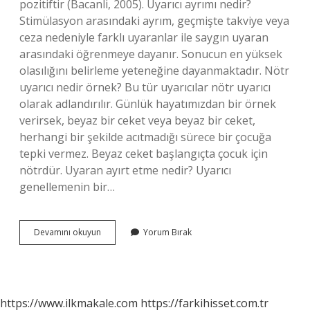
pozitiftir (Bacanli, 2005). Uyarıcı ayrımı nedir?
Stimülasyon arasındaki ayrım, geçmişte takviye veya
ceza nedeniyle farklı uyaranlar ile saygın uyaran
arasındaki öğrenmeye dayanır. Sonucun en yüksek
olasılığını belirleme yeteneğine dayanmaktadır. Nötr
uyarıcı nedir örnek? Bu tür uyarıcılar nötr uyarıcı
olarak adlandırılır. Günlük hayatımızdan bir örnek
verirsek, beyaz bir ceket veya beyaz bir ceket,
herhangi bir şekilde acıtmadığı sürece bir çocuğa
tepki vermez. Beyaz ceket başlangıçta çocuk için
nötrdür. Uyaran ayırt etme nedir? Uyarıcı
genellemenin bir…
Ayırt
Devamını okuyun
Yorum Bırak
Edici
Uyarıcı
Nedir
Örnek
https://www.ilkmakale.com
https://farkihisset.com.tr