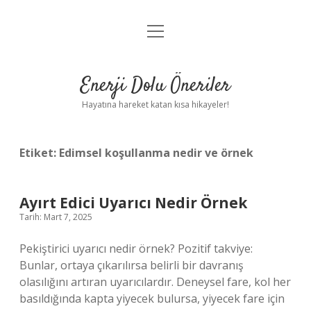
menüyü
Anasayfa
aç
Gizlilik Politikası
Enerji Dolu Öneriler
Yasal Uyarı
Hayatına hareket katan kısa hikayeler!
Hakkımızda
Etiket:
Edimsel koşullanma nedir ve örnek
Ayırt Edici Uyarıcı Nedir Örnek
Tarih: Mart 7, 2025
Pekiştirici uyarıcı nedir örnek? Pozitif takviye:
Bunlar, ortaya çıkarılırsa belirli bir davranış
olasılığını artıran uyarıcılardır. Deneysel fare, kol her
basıldığında kapta yiyecek bulursa, yiyecek fare için