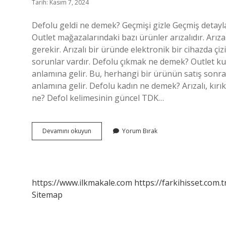
Tarih: Kasım 7, 2024
Defolu geldi ne demek? Geçmişi gizle Geçmiş detayl
Outlet mağazalarındaki bazı ürünler arızalıdır. Arız
gerekir. Arızalı bir üründe elektronik bir cihazda çiz
sorunlar vardır. Defolu çıkmak ne demek? Outlet kul
anlamına gelir. Bu, herhangi bir ürünün satış sonra
anlamına gelir. Defolu kadın ne demek? Arızalı, kırık
ne? Defol kelimesinin güncel TDK…
Defolu
Devamını okuyun
Yorum Bırak
Ne
Demek
Tdk
https://www.ilkmakale.com
https://farkihisset.com.t
Sitemap