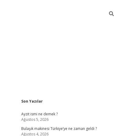
Sidebar
Son Yazılar
piabella güncel giriş
Ayzit ismi ne demek ?
Ağustos 5, 2026
Bulaşık makinesi Türkiye’ye ne zaman geldi ?
Ağustos 4, 2026