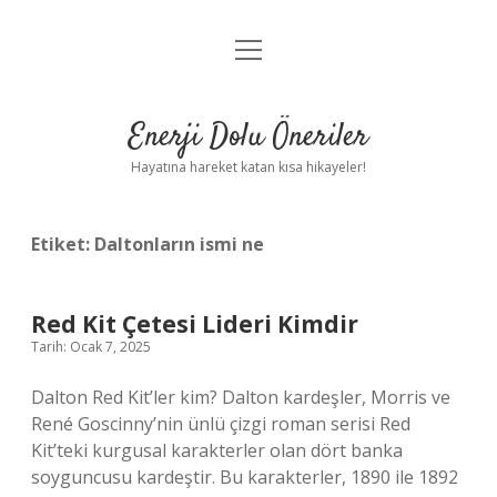
menüyü
Anasayfa
aç
Gizlilik Politikası
Enerji Dolu Öneriler
Yasal Uyarı
Hayatına hareket katan kısa hikayeler!
Hakkımızda
Etiket:
Daltonların ismi ne
Red Kit Çetesi Lideri Kimdir
Tarih: Ocak 7, 2025
Dalton Red Kit’ler kim? Dalton kardeşler, Morris ve
René Goscinny’nin ünlü çizgi roman serisi Red
Kit’teki kurgusal karakterler olan dört banka
soyguncusu kardeştir. Bu karakterler, 1890 ile 1892