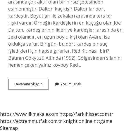
arasında çok aktif olan bir hırsız çetesinden
esinlenmiştir. Dalton kaç kişi? Daltonlar dört
kardeştir. Boyutları ile zekaları arasında ters bir
ilişki vardır. Örneğin kardeşlerin en küçüğü olan Joe
Dalton, kardeşlerinin lideri ve kardeşleri arasında en
zeki olanıdır, en uzun boylu kişi olan Avarel ise
oldukça saftır. Bir gün, bu dört kardeş bir suç
işledikleri için hapse girerler. Red Kit nasıl biri?
Batının Gökyüzü Altında (1952). Gölgesinden silahını
hemen çeken yalnız kovboy Red…
Red
Devamını okuyun
Yorum Bırak
Kit
Çetesi
Lideri
Kimdir
https://www.ilkmakale.com
https://farkihisset.com.tr
https://extremmutfak.com.tr
knight online
nttgame
Sitemap