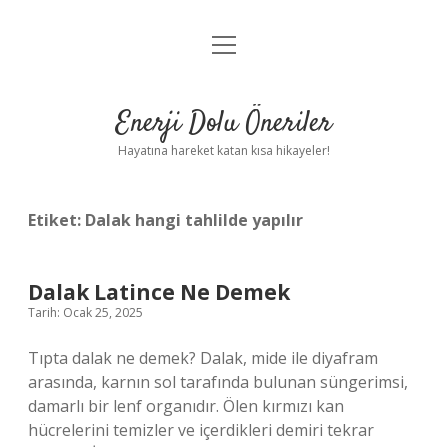
menüyü
Anasayfa
aç
Gizlilik Politikası
Enerji Dolu Öneriler
Yasal Uyarı
Hayatına hareket katan kısa hikayeler!
Hakkımızda
Etiket:
Dalak hangi tahlilde yapılır
Dalak Latince Ne Demek
Tarih: Ocak 25, 2025
Tıpta dalak ne demek? Dalak, mide ile diyafram
arasında, karnın sol tarafında bulunan süngerimsi,
damarlı bir lenf organıdır. Ölen kırmızı kan
hücrelerini temizler ve içerdikleri demiri tekrar