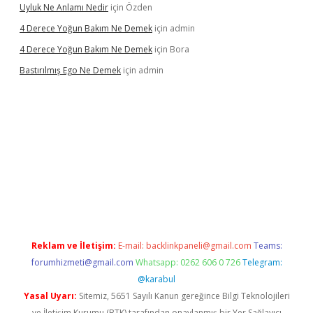
Uyluk Ne Anlamı Nedir
için
Özden
4 Derece Yoğun Bakım Ne Demek
için
admin
4 Derece Yoğun Bakım Ne Demek
için
Bora
Bastırılmış Ego Ne Demek
için
admin
ş
Reklam ve İletişim:
E-mail:
backlinkpaneli@gmail.com
Teams:
forumhizmeti@gmail.com
Whatsapp: 0262 606 0 726
Telegram:
@karabul
Yasal Uyarı:
Sitemiz, 5651 Sayılı Kanun gereğince Bilgi Teknolojileri
ve İletişim Kurumu (BTK) tarafından onaylanmış bir Yer Sağlayıcı