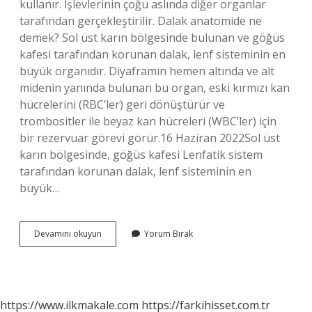
kullanır. İşlevlerinin çoğu aslında diğer organlar
tarafından gerçekleştirilir. Dalak anatomide ne
demek? Sol üst karın bölgesinde bulunan ve göğüs
kafesi tarafından korunan dalak, lenf sisteminin en
büyük organıdır. Diyaframın hemen altında ve alt
midenin yanında bulunan bu organ, eski kırmızı kan
hücrelerini (RBC’ler) geri dönüştürür ve
trombositler ile beyaz kan hücreleri (WBC’ler) için
bir rezervuar görevi görür.16 Haziran 2022Sol üst
karın bölgesinde, göğüs kafesi Lenfatik sistem
tarafından korunan dalak, lenf sisteminin en
büyük…
Dalak
Devamını okuyun
Yorum Bırak
Latince
Ne
Demek
https://www.ilkmakale.com
https://farkihisset.com.tr