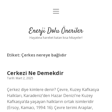
menüyü
Anasayfa
aç
Gizlilik Politikası
Enerji Dolu Öneriler
Yasal Uyarı
Hayatına hareket katan kısa hikayeler!
Hakkımızda
Etiket:
Çerkes nereye bağlıdır
Cerkezi Ne Demekdir
Tarih: Mart 2, 2025
Çerkez diye kimlere denir? Çevre, Kuzey Kafkasya
Halkları, Karadeniz’den Hazar Denizi’ne Kuzey
Kafkasya’da yaşayan halkların ortak isimleridir
(Ersoy, Kamacı, 1994: 16). Çevre terimi Araplar,