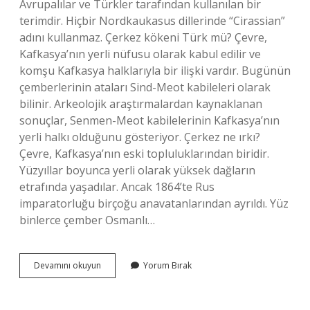
Avrupalılar ve Türkler tarafından kullanılan bir
terimdir. Hiçbir Nordkaukasus dillerinde “Cirassian”
adını kullanmaz. Çerkez kökeni Türk mü? Çevre,
Kafkasya’nın yerli nüfusu olarak kabul edilir ve
komşu Kafkasya halklarıyla bir ilişki vardır. Bugünün
çemberlerinin ataları Sind-Meot kabileleri olarak
bilinir. Arkeolojik araştırmalardan kaynaklanan
sonuçlar, Senmen-Meot kabilelerinin Kafkasya’nın
yerli halkı olduğunu gösteriyor. Çerkez ne ırkı?
Çevre, Kafkasya’nın eski topluluklarından biridir.
Yüzyıllar boyunca yerli olarak yüksek dağların
etrafında yaşadılar. Ancak 1864’te Rus
imparatorluğu birçoğu anavatanlarından ayrıldı. Yüz
binlerce çember Osmanlı…
Cerkezi
Devamını okuyun
Yorum Bırak
Ne
Demekdir