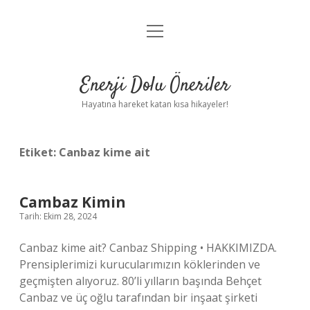
menüyü
Anasayfa
aç
Gizlilik Politikası
Enerji Dolu Öneriler
Yasal Uyarı
Hayatına hareket katan kısa hikayeler!
Hakkımızda
Etiket:
Canbaz kime ait
Cambaz Kimin
Tarih: Ekim 28, 2024
Canbaz kime ait? Canbaz Shipping • HAKKIMIZDA.
Prensiplerimizi kurucularımızın köklerinden ve
geçmişten alıyoruz. 80’li yılların başında Behçet
Canbaz ve üç oğlu tarafından bir inşaat şirketi