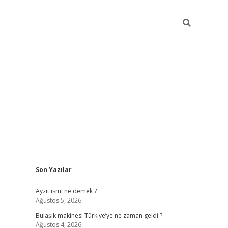
Sidebar
Son Yazılar
piabella güncel giriş
Ayzit ismi ne demek ?
Ağustos 5, 2026
Bulaşık makinesi Türkiye’ye ne zaman geldi ?
Ağustos 4, 2026