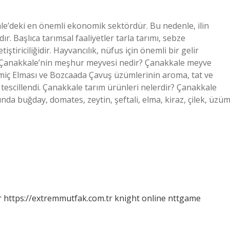
e’deki en önemli ekonomik sektördür. Bu nedenle, ilin
. Başlıca tarımsal faaliyetler tarla tarımı, sebze
yetiştiriciliğidir. Hayvancılık, nüfus için önemli bir gelir
ar. Çanakkale’nin meşhur meyvesi nedir? Çanakkale meyve
miç Elması ve Bozcaada Çavuş üzümlerinin aroma, tat ve
 tescillendi. Çanakkale tarım ürünleri nelerdir? Çanakkale
da buğday, domates, zeytin, şeftali, elma, kiraz, çilek, üzüm
r
https://extremmutfak.com.tr
knight online
nttgame