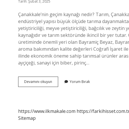
Tarih: Şubat 3, 2025
Çanakkale’nin geçim kaynağı nedir? Tarım, Çanakkal
endüstriyel yapısı büyük ölçüde tarıma dayanmaktadır
yetiştiriciliği, meyve yetiştiriciliği, bağcılık ve zeytin 
kaynağıdır ve tarım sektöründe ikincil bir yer tut
üretiminde önemli yeri olan Bayramiç Beyaz, Bayra
aroma bakımından kalite değerleri Coğrafi İşaret ile
ilinde ekonomik öneme sahip tarımsal ürünler arasın
ayçiçeği, sanayi için biber, pirinç…
Çanakkale
Devamını okuyun
Yorum Bırak
En
Çok
Ne
Yetişir
https://www.ilkmakale.com
https://farkihisset.com.t
Sitemap