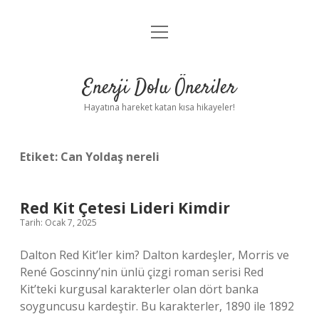
menüyü
Anasayfa
aç
Gizlilik Politikası
Enerji Dolu Öneriler
Yasal Uyarı
Hayatına hareket katan kısa hikayeler!
Hakkımızda
Etiket:
Can Yoldaş nereli
Red Kit Çetesi Lideri Kimdir
Tarih: Ocak 7, 2025
Dalton Red Kit’ler kim? Dalton kardeşler, Morris ve
René Goscinny’nin ünlü çizgi roman serisi Red
Kit’teki kurgusal karakterler olan dört banka
soyguncusu kardeştir. Bu karakterler, 1890 ile 1892