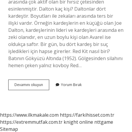
arasında çok aktif olan bir hırsız çetesinden
esinlenmiştir. Dalton kaç kişi? Daltonlar dört
kardeştir. Boyutları ile zekaları arasında ters bir
ilişki vardır. Örneğin kardeşlerin en küçüğü olan Joe
Dalton, kardeşlerinin lideri ve kardeşleri arasında en
zeki olanıdır, en uzun boylu kişi olan Avarel ise
oldukça saftır. Bir gün, bu dört kardeş bir suç
işledikleri için hapse girerler. Red Kit nasıl biri?
Batının Gökyüzü Altında (1952). Gölgesinden silahını
hemen çeken yalnız kovboy Red…
Red
Devamını okuyun
Yorum Bırak
Kit
Çetesi
Lideri
Kimdir
https://www.ilkmakale.com
https://farkihisset.com.tr
https://extremmutfak.com.tr
knight online
nttgame
Sitemap