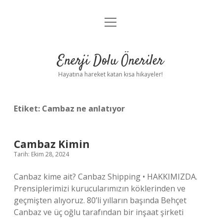
menüyü
Anasayfa
aç
Gizlilik Politikası
Enerji Dolu Öneriler
Yasal Uyarı
Hayatına hareket katan kısa hikayeler!
Hakkımızda
Etiket:
Cambaz ne anlatıyor
Cambaz Kimin
Tarih: Ekim 28, 2024
Canbaz kime ait? Canbaz Shipping • HAKKIMIZDA.
Prensiplerimizi kurucularımızın köklerinden ve
geçmişten alıyoruz. 80’li yılların başında Behçet
Canbaz ve üç oğlu tarafından bir inşaat şirketi