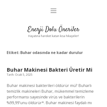
menüyü
Anasayfa
aç
Gizlilik Politikası
Enerji Dolu Öneriler
Yasal Uyarı
Hayatına hareket katan kısa hikayeler!
Hakkımızda
Etiket:
Buhar odasında ne kadar durulur
Buhar Makinesi Bakteri Üretir Mi
Tarih: Ocak 5, 2025
Buhar makinesi bakterileri öldürür mü? Buharlı
temizlik makineleri Buhar, mükemmel temizleme
performansı sayesinde virüs ve bakterilerin
%99,99’unu öldürür*. Buhar makinesi faydalı mı