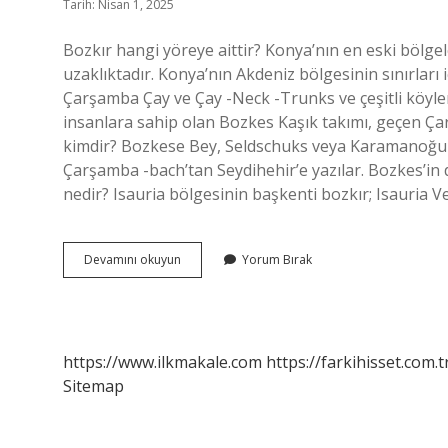
Tarih: Nisan 1, 2025
Bozkır hangi yöreye aittir? Konya’nın en eski bölg
uzaklıktadır. Konya’nın Akdeniz bölgesinin sınırları
Çarşamba Çay ve Çay -Neck -Trunks ve çeşitli köyler
insanlara sahip olan Bozkes Kaşık takımı, geçen Çar
kimdir? Bozkese Bey, Seldschuks veya Karamanoğullar’
Çarşamba -bach’tan Seydihehir’e yazılar. Bozkes’in 
nedir? Isauria bölgesinin başkenti bozkır; Isauria Ve
Konya
Devamını okuyun
Yorum Bırak
Bozkır
Yörük
Mü
https://www.ilkmakale.com
https://farkihisset.com.t
Sitemap