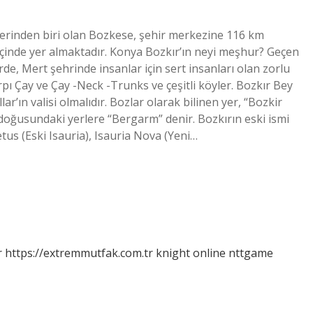
elerinden biri olan Bozkese, şehir merkezine 116 km
 içinde yer almaktadır. Konya Bozkır’ın neyi meşhur? Geçen
de, Mert şehrinde insanlar için sert insanları olan zorlu
pı Çay ve Çay -Neck -Trunks ve çeşitli köyler. Bozkır Bey
ın valisi olmalıdır. Bozlar olarak bilinen yer, “Bozkir
doğusundaki yerlere “Bergarm” denir. Bozkırın eski ismi
tus (Eski Isauria), Isauria Nova (Yeni…
r
https://extremmutfak.com.tr
knight online
nttgame