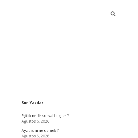
Sidebar
Son Yazılar
piabella güncel giriş
Eşitlik nedir sosyal bilgiler ?
Ağustos 6, 2026
Ayzit ismi ne demek ?
Ağustos 5, 2026