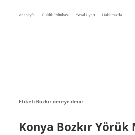
Anasayfa
Gizlilik Politikası
Yasal Uyarı
Hakkımızda
Etiket:
Bozkır nereye denir
Konya Bozkır Yörük