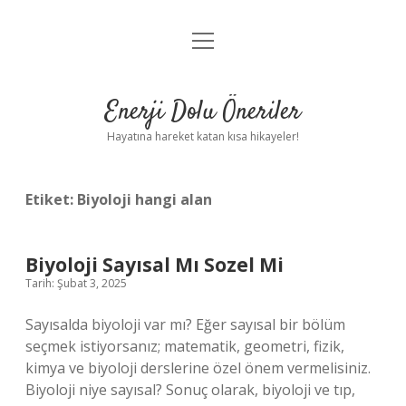
menüyü
Anasayfa
aç
Gizlilik Politikası
Enerji Dolu Öneriler
Yasal Uyarı
Hayatına hareket katan kısa hikayeler!
Hakkımızda
Etiket:
Biyoloji hangi alan
Biyoloji Sayısal Mı Sozel Mi
Tarih: Şubat 3, 2025
Sayısalda biyoloji var mı? Eğer sayısal bir bölüm
seçmek istiyorsanız; matematik, geometri, fizik,
kimya ve biyoloji derslerine özel önem vermelisiniz.
Biyoloji niye sayısal? Sonuç olarak, biyoloji ve tıp,