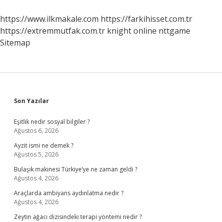
Gidilir
Mi
https://www.ilkmakale.com
https://farkihisset.com.tr
https://extremmutfak.com.tr
knight online
nttgame
Sitemap
Sidebar
Son Yazılar
Eşitlik nedir sosyal bilgiler ?
Ağustos 6, 2026
Ayzit ismi ne demek ?
Ağustos 5, 2026
Bulaşık makinesi Türkiye’ye ne zaman geldi ?
Ağustos 4, 2026
Araçlarda ambiyans aydınlatma nedir ?
Ağustos 4, 2026
Zeytin ağacı dizisindeki terapi yöntemi nedir ?