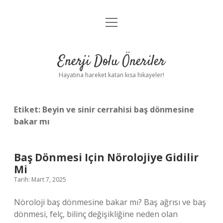
menüyü
Anasayfa
aç
Gizlilik Politikası
Enerji Dolu Öneriler
Yasal Uyarı
Hayatına hareket katan kısa hikayeler!
Hakkımızda
Etiket:
Beyin ve sinir cerrahisi baş dönmesine
bakar mı
Baş Dönmesi Için Nörolojiye Gidilir
Mi
Tarih: Mart 7, 2025
Nöroloji baş dönmesine bakar mı? Baş ağrısı ve baş
dönmesi, felç, bilinç değişikliğine neden olan