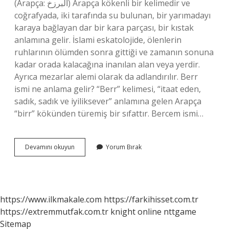
(Arapça: البرزخ) Arapça kökenli bir kelimedir ve
coğrafyada, iki tarafında su bulunan, bir yarımadayı
karaya bağlayan dar bir kara parçası, bir kıstak
anlamına gelir. İslami eskatolojide, ölenlerin
ruhlarının ölümden sonra gittiği ve zamanın sonuna
kadar orada kalacağına inanılan alan veya yerdir.
Ayrıca mezarlar alemi olarak da adlandırılır. Berr
ismi ne anlama gelir? “Berr” kelimesi, “itaat eden,
sadık, sadık ve iyiliksever” anlamına gelen Arapça
“birr” kökünden türemiş bir sıfattır. Bercem ismi…
Berşan
Devamını okuyun
Yorum Bırak
Ismi
Ne
Anlama
Gelir
https://www.ilkmakale.com
https://farkihisset.com.tr
https://extremmutfak.com.tr
knight online
nttgame
Sitemap