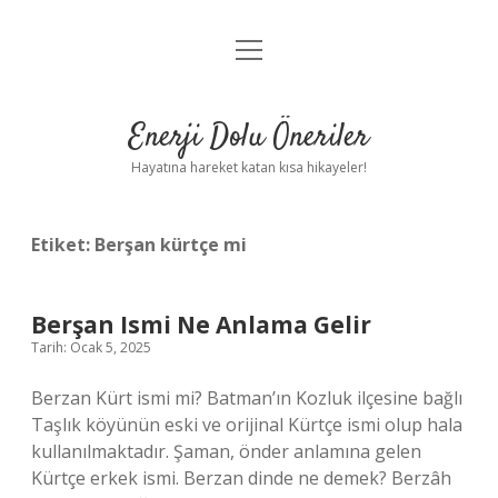
menüyü
Anasayfa
aç
Gizlilik Politikası
Enerji Dolu Öneriler
Yasal Uyarı
Hayatına hareket katan kısa hikayeler!
Hakkımızda
Etiket:
Berşan kürtçe mi
Berşan Ismi Ne Anlama Gelir
Tarih: Ocak 5, 2025
Berzan Kürt ismi mi? Batman’ın Kozluk ilçesine bağlı
Taşlık köyünün eski ve orijinal Kürtçe ismi olup hala
kullanılmaktadır. Şaman, önder anlamına gelen
Kürtçe erkek ismi. Berzan dinde ne demek? Berzâh