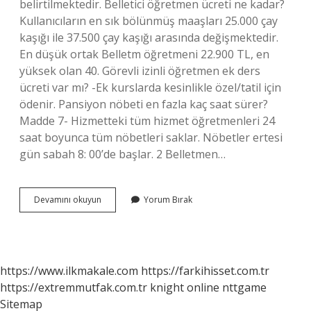
belirtilmektedir. Belletici öğretmen ücreti ne kadar?
Kullanıcıların en sık bölünmüş maaşları 25.000 çay
kaşığı ile 37.500 çay kaşığı arasında değişmektedir.
En düşük ortak Belletm öğretmeni 22.900 TL, en
yüksek olan 40. Görevli izinli öğretmen ek ders
ücreti var mı? -Ek kurslarda kesinlikle özel/tatil için
ödenir. Pansiyon nöbeti en fazla kaç saat sürer?
Madde 7- Hizmetteki tüm hizmet öğretmenleri 24
saat boyunca tüm nöbetleri saklar. Nöbetler ertesi
gün sabah 8: 00’de başlar. 2 Belletmen…
Belletmenlik
Devamını okuyun
Yorum Bırak
Kaç
Saat
Ek
Ders
https://www.ilkmakale.com
https://farkihisset.com.tr
https://extremmutfak.com.tr
knight online
nttgame
Sitemap