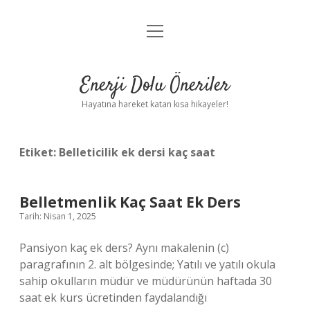
menüyü
Anasayfa
aç
Gizlilik Politikası
Enerji Dolu Öneriler
Yasal Uyarı
Hayatına hareket katan kısa hikayeler!
Hakkımızda
Etiket:
Belleticilik ek dersi kaç saat
Belletmenlik Kaç Saat Ek Ders
Tarih: Nisan 1, 2025
Pansiyon kaç ek ders? Aynı makalenin (c)
paragrafının 2. alt bölgesinde; Yatılı ve yatılı okula
sahip okulların müdür ve müdürünün haftada 30
saat ek kurs ücretinden faydalandığı