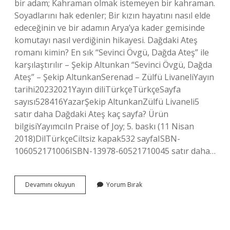
bir adam; Kahraman olmak istemeyen bir kahraman.
Soyadlarını hak edenler; Bir kızın hayatını nasıl elde
edeceğinin ve bir adamın Arya’ya kader gemisinde
komutayı nasıl verdiğinin hikayesi. Dağdaki Ateş
romanı kimin? En sık “Sevinci Övgü, Dağda Ateş” ile
karşılaştırılır – Şekip Altunkan “Sevinci Övgü, Dağda
Ateş” – Şekip AltunkanSerenad – Zülfü LivaneliYayın
tarihi20232021Yayın diliTürkçeTürkçeSayfa
sayısı528416YazarŞekip AltunkanZülfü Livaneli5
satır daha Dağdaki Ateş kaç sayfa? Ürün
bilgisiYayımcıIn Praise of Joy; 5. baskı (11 Nisan
2018)DilTürkçeCiltsiz kapak532 sayfaISBN-
106052171006ISBN-13978-60521710045 satır daha…
Dağdaki
Devamını okuyun
Yorum Bırak
Ateş
Kitabının
Konusu
Nedir