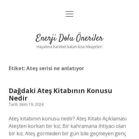
menüyü
Anasayfa
aç
Gizlilik Politikası
Enerji Dolu Öneriler
Yasal Uyarı
Hayatına hareket katan kısa hikayeler!
Hakkımızda
Etiket:
Ateş serisi ne anlatıyor
Dağdaki Ateş Kitabının Konusu
Nedir
Tarih: Ekim 19, 2024
Ateş kitabının konusu nedir? Ateş Kitabı Açıklaması
Ateşten korkan bir kız; Bir kahramana ihtiyacı olan
bir kız. Ateş görmeden bir gün bile geçmeyen genç