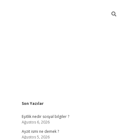
Sidebar
Son Yazılar
piabella güncel giriş
Eşitlik nedir sosyal bilgiler ?
Ağustos 6, 2026
Ayzit ismi ne demek ?
Ağustos 5, 2026