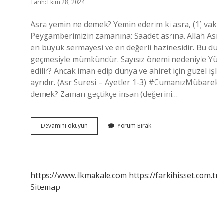
Tarih: Ekim 28, 2024
Asra yemin ne demek? Yemin ederim ki asra, (1) vak
Peygamberimizin zamanına: Saadet asrına. Allah As
en büyük sermayesi ve en değerli hazinesidir. Bu d
geçmesiyle mümkündür. Sayısız önemi nedeniyle Yüc
edilir? Ancak iman edip dünya ve ahiret için güzel işl
ayrıdır. (Asr Suresi – Ayetler 1-3) #CumanızMübare
demek? Zaman geçtikçe insan (değerini…
Asr
Devamını okuyun
Yorum Bırak
Suresinde
Neden
Asra
Yemin
Edilmiştir
https://www.ilkmakale.com
https://farkihisset.com.t
Sitemap