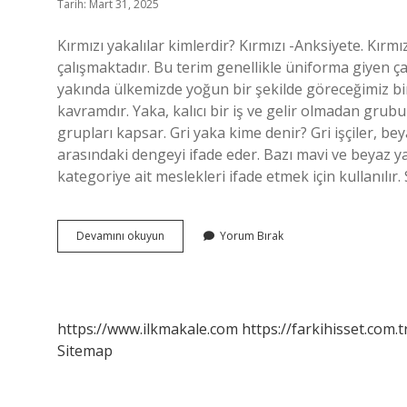
Tarih: Mart 31, 2025
Kırmızı yakalılar kimlerdir? Kırmızı -Anksiyete. Kırmı
çalışmaktadır. Bu terim genellikle üniforma giyen ça
yakında ülkemizde yoğun bir şekilde göreceğimiz bi
kavramdır. Yaka, kalıcı bir iş ve gelir olmadan grubu
grupları kapsar. Gri yaka kime denir? Gri işçiler, bey
arasındaki dengeyi ifade eder. Bazı mavi ve beyaz yak
kategoriye ait meslekleri ifade etmek için kullanılır.
Kırmızı
Devamını okuyun
Yorum Bırak
Yaka
Kime
Denir
https://www.ilkmakale.com
https://farkihisset.com.t
Sitemap