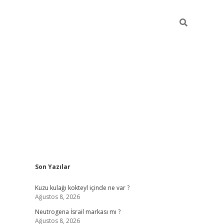
Sidebar
Son Yazılar
piabella güncel giriş
Kuzu kulağı kokteyl içinde ne var ?
Ağustos 8, 2026
Neutrogena İsrail markası mı ?
Ağustos 8, 2026