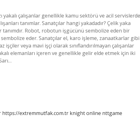
zı yakalı çalışanlar genellikle kamu sektörü ve acil servislerd
lışanları tanımlar. Sanatçılar hangi yakadadır? Çelik yaka
r tanımdır. Robot, robotun işgücünü sembolize eden bir
 sembolize eder. Sanatçılar el, karo işleme, zanaatkarlar gibi
az işçiler veya mavi işçi olarak sınıflandırılmayan çalışanlar
alı elemanları içeren ve genellikle gelir elde etmek için iki
 Sarı…
r
https://extremmutfak.com.tr
knight online
nttgame