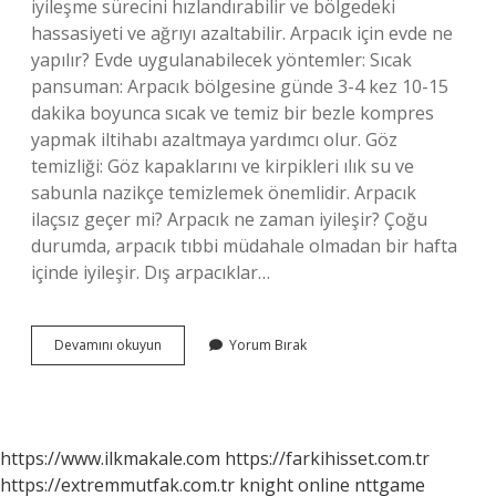
iyileşme sürecini hızlandırabilir ve bölgedeki
hassasiyeti ve ağrıyı azaltabilir. Arpacık için evde ne
yapılır? Evde uygulanabilecek yöntemler: Sıcak
pansuman: Arpacık bölgesine günde 3-4 kez 10-15
dakika boyunca sıcak ve temiz bir bezle kompres
yapmak iltihabı azaltmaya yardımcı olur. Göz
temizliği: Göz kapaklarını ve kirpikleri ılık su ve
sabunla nazikçe temizlemek önemlidir. Arpacık
ilaçsız geçer mi? Arpacık ne zaman iyileşir? Çoğu
durumda, arpacık tıbbi müdahale olmadan bir hafta
içinde iyileşir. Dış arpacıklar…
Göz
Devamını okuyun
Yorum Bırak
Arpacık
Ne
Iyi
Gelir
https://www.ilkmakale.com
https://farkihisset.com.tr
https://extremmutfak.com.tr
knight online
nttgame