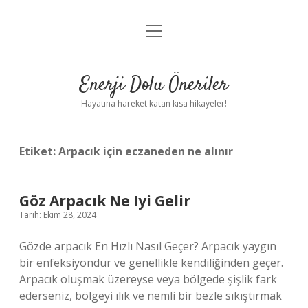
menüyü
Anasayfa
aç
Gizlilik Politikası
Enerji Dolu Öneriler
Yasal Uyarı
Hayatına hareket katan kısa hikayeler!
Hakkımızda
Etiket:
Arpacık için eczaneden ne alınır
Göz Arpacık Ne Iyi Gelir
Tarih: Ekim 28, 2024
Gözde arpacık En Hızlı Nasıl Geçer? Arpacık yaygın
bir enfeksiyondur ve genellikle kendiliğinden geçer.
Arpacık oluşmak üzereyse veya bölgede şişlik fark
ederseniz, bölgeyi ılık ve nemli bir bezle sıkıştırmak