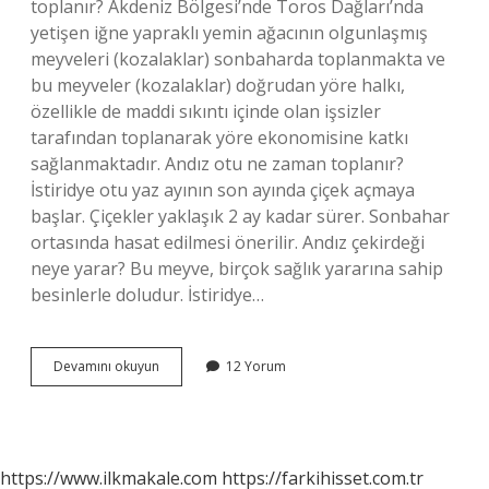
toplanır? Akdeniz Bölgesi’nde Toros Dağları’nda
yetişen iğne yapraklı yemin ağacının olgunlaşmış
meyveleri (kozalaklar) sonbaharda toplanmakta ve
bu meyveler (kozalaklar) doğrudan yöre halkı,
özellikle de maddi sıkıntı içinde olan işsizler
tarafından toplanarak yöre ekonomisine katkı
sağlanmaktadır. Andız otu ne zaman toplanır?
İstiridye otu yaz ayının son ayında çiçek açmaya
başlar. Çiçekler yaklaşık 2 ay kadar sürer. Sonbahar
ortasında hasat edilmesi önerilir. Andız çekirdeği
neye yarar? Bu meyve, birçok sağlık yararına sahip
besinlerle doludur. İstiridye…
Andız
Devamını okuyun
12 Yorum
Çekirdeği
Ne
Zaman
Toplanır
https://www.ilkmakale.com
https://farkihisset.com.tr