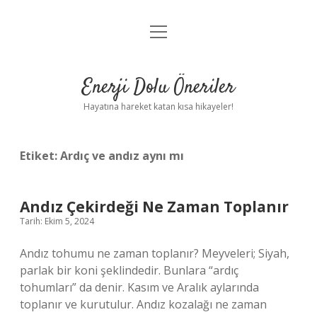
menüyü
Anasayfa
aç
Gizlilik Politikası
Enerji Dolu Öneriler
Yasal Uyarı
Hayatına hareket katan kısa hikayeler!
Hakkımızda
Etiket:
Ardıç ve andız aynı mı
Andız Çekirdeği Ne Zaman Toplanır
Tarih: Ekim 5, 2024
Andız tohumu ne zaman toplanır? Meyveleri; Siyah,
parlak bir koni şeklindedir. Bunlara “ardıç
tohumları” da denir. Kasım ve Aralık aylarında
toplanır ve kurutulur. Andız kozalağı ne zaman