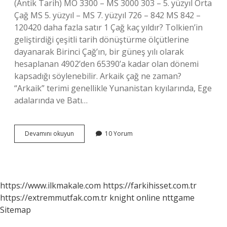
(Antik Tarih) MÖ 3300 – MS 3000 303 – 5. yüzyıl Orta
Çağ MS 5. yüzyıl – MS 7. yüzyıl 726 – 842 MS 842 –
120420 daha fazla satır 1 Çağ kaç yıldır? Tolkien’in
geliştirdiği çeşitli tarih dönüştürme ölçütlerine
dayanarak Birinci Çağ’ın, bir güneş yılı olarak
hesaplanan 4902’den 65390’a kadar olan dönemi
kapsadığı söylenebilir. Arkaik çağ ne zaman?
“Arkaik” terimi genellikle Yunanistan kıyılarında, Ege
adalarında ve Batı…
Antik
Devamını okuyun
10 Yorum
Çağ
Ne
Zamandır
https://www.ilkmakale.com
https://farkihisset.com.tr
https://extremmutfak.com.tr
knight online
nttgame
Sitemap