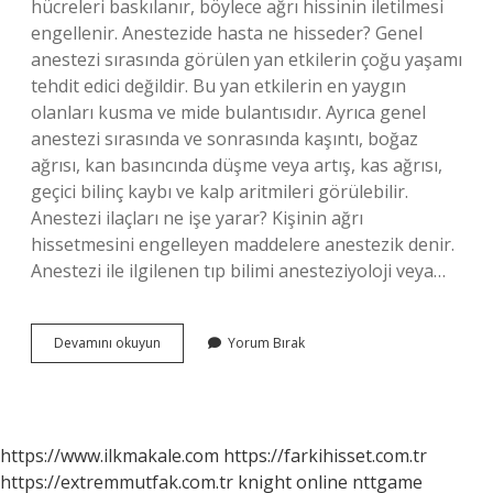
hücreleri baskılanır, böylece ağrı hissinin iletilmesi
engellenir. Anestezide hasta ne hisseder? Genel
anestezi sırasında görülen yan etkilerin çoğu yaşamı
tehdit edici değildir. Bu yan etkilerin en yaygın
olanları kusma ve mide bulantısıdır. Ayrıca genel
anestezi sırasında ve sonrasında kaşıntı, boğaz
ağrısı, kan basıncında düşme veya artış, kas ağrısı,
geçici bilinç kaybı ve kalp aritmileri görülebilir.
Anestezi ilaçları ne işe yarar? Kişinin ağrı
hissetmesini engelleyen maddelere anestezik denir.
Anestezi ile ilgilenen tıp bilimi anesteziyoloji veya…
Anestezik
Devamını okuyun
Yorum Bırak
Ilaçlar
Nasıl
Etki
Eder
https://www.ilkmakale.com
https://farkihisset.com.tr
https://extremmutfak.com.tr
knight online
nttgame