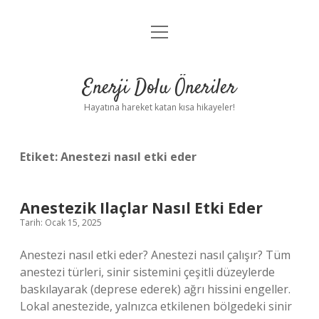
menüyü
Anasayfa
aç
Gizlilik Politikası
Enerji Dolu Öneriler
Yasal Uyarı
Hayatına hareket katan kısa hikayeler!
Hakkımızda
Etiket:
Anestezi nasıl etki eder
Anestezik Ilaçlar Nasıl Etki Eder
Tarih: Ocak 15, 2025
Anestezi nasıl etki eder? Anestezi nasıl çalışır? Tüm
anestezi türleri, sinir sistemini çeşitli düzeylerde
baskılayarak (deprese ederek) ağrı hissini engeller.
Lokal anestezide, yalnızca etkilenen bölgedeki sinir