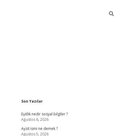
Sidebar
Son Yazılar
piabella güncel giriş
Eşitlik nedir sosyal bilgiler ?
Ağustos 6, 2026
Ayzit ismi ne demek ?
Ağustos 5, 2026