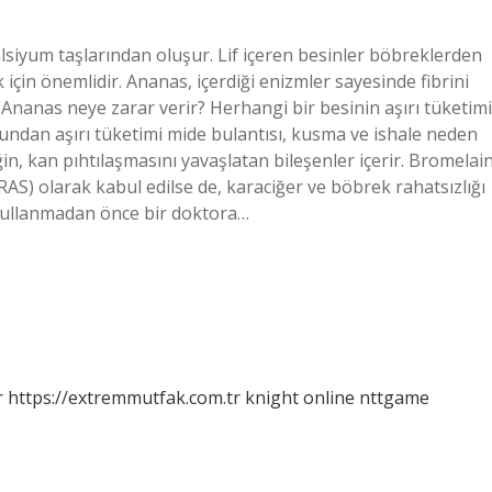
lsiyum taşlarından oluşur. Lif içeren besinler böbreklerden
çin önemlidir. Ananas, içerdiği enizmler sayesinde fibrini
 Ananas neye zarar verir? Herhangi bir besinin aşırı tüketimi
ğundan aşırı tüketimi mide bulantısı, kusma ve ishale neden
in, kan pıhtılaşmasını yavaşlatan bileşenler içerir. Bromelain
RAS) olarak kabul edilse de, karaciğer ve böbrek rahatsızlığı
ü kullanmadan önce bir doktora…
r
https://extremmutfak.com.tr
knight online
nttgame