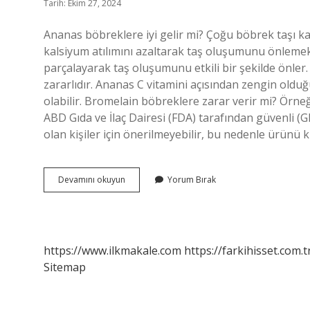
Tarih: Ekim 27, 2024
Ananas böbreklere iyi gelir mi? Çoğu böbrek taşı ka
kalsiyum atılımını azaltarak taş oluşumunu önlemek i
parçalayarak taş oluşumunu etkili bir şekilde önler.
zararlıdır. Ananas C vitamini açısından zengin oldu
olabilir. Bromelain böbreklere zarar verir mi? Örneğ
ABD Gıda ve İlaç Dairesi (FDA) tarafından güvenli (G
olan kişiler için önerilmeyebilir, bu nedenle ürün
Ananas
Devamını okuyun
Yorum Bırak
Böbreğe
Zarar
Verir
Mi
https://www.ilkmakale.com
https://farkihisset.com.t
Sitemap