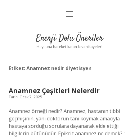
menüyü
Anasayfa
aç
Gizlilik Politikası
Enerji Dolu Öneriler
Yasal Uyarı
Hayatına hareket katan kısa hikayeler!
Hakkımızda
Etiket:
Anamnez nedir diyetisyen
Anamnez Çeşitleri Nelerdir
Tarih: Ocak 7, 2025
Anamnez örneği nedir? Anamnez, hastanın tıbbi
geçmişinin, yani doktorun tanı koymak amacıyla
hastaya sorduğu sorulara dayanarak elde ettiği
bilgilerin bütünüdür. Epikriz anamnez ne demek? :