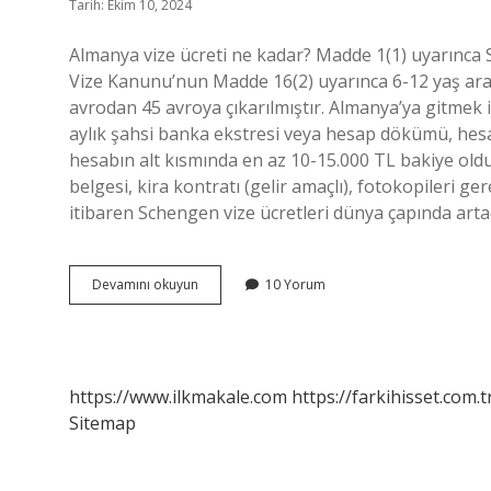
Tarih: Ekim 10, 2024
Almanya vize ücreti ne kadar? Madde 1(1) uyarınca S
Vize Kanunu’nun Madde 16(2) uyarınca 6-12 yaş aral
avrodan 45 avroya çıkarılmıştır. Almanya’ya gitmek
aylık şahsi banka ekstresi veya hesap dökümü, hes
hesabın alt kısmında en az 10-15.000 TL bakiye olduğ
belgesi, kira kontratı (gelir amaçlı), fotokopileri 
itibaren Schengen vize ücretleri dünya çapında arta
Almanyaya
Devamını okuyun
10 Yorum
Gitmek
Için
Ne
Yapmalıyım
https://www.ilkmakale.com
https://farkihisset.com.t
Sitemap