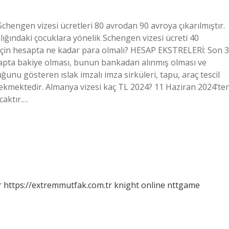
chengen vizesi ücretleri 80 avrodan 90 avroya çıkarılmıştır.
ığındaki çocuklara yönelik Schengen vizesi ücreti 40
 için hesapta ne kadar para olmalı? HESAP EKSTRELERİ: Son 3
apta bakiye olması, bunun bankadan alınmış olması ve
unu gösteren ıslak imzalı imza sirküleri, tapu, araç tescil
gerekmektedir. Almanya vizesi kaç TL 2024? 11 Haziran 2024’te
caktır.…
r
https://extremmutfak.com.tr
knight online
nttgame