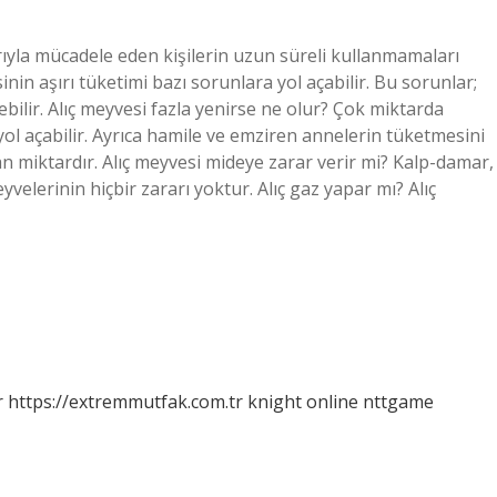
rıyla mücadele eden kişilerin uzun süreli kullanmamaları
sinin aşırı tüketimi bazı sorunlara yol açabilir. Bu sorunlar;
ebilir. Alıç meyvesi fazla yenirse ne olur? Çok miktarda
 yol açabilir. Ayrıca hamile ve emziren annelerin tüketmesini
an miktardır. Alıç meyvesi mideye zarar verir mi? Kalp-damar,
meyvelerinin hiçbir zararı yoktur. Alıç gaz yapar mı? Alıç
r
https://extremmutfak.com.tr
knight online
nttgame