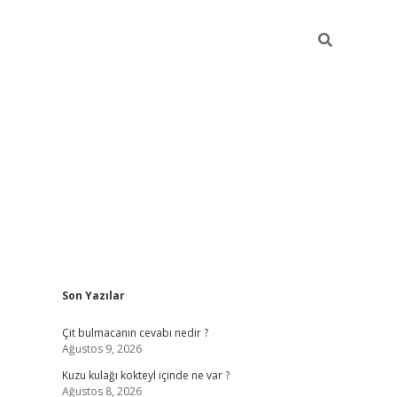
Sidebar
Son Yazılar
piabella güncel giriş
Çit bulmacanın cevabı nedir ?
Ağustos 9, 2026
Kuzu kulağı kokteyl içinde ne var ?
Ağustos 8, 2026