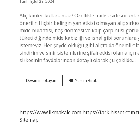
Tarih: Eylül 28, 2024
Alıç kimler kullanamaz? Özellikle mide asidi sorunla
önerilir. Hiçbir belirgin yan etkisi olmayan alıç sirke
mide bulantısı, baş dönmesi ve kalp çarpıntısı görül
tüketildiğinde mide kabızlığı ve ishal gibi sorunlara
istemeyiz. Her şeyde olduğu gibi alıçta da önemli ol
sindirim ve sinir sistemlerine şifalı etkisi olan alıç 
sirkesinin faydalarından detaylı olarak şu şekilde…
Alıçın
Devamını okuyun
Yorum Bırak
Zararları
Nedir
https://www.ilkmakale.com
https://farkihisset.com.t
Sitemap