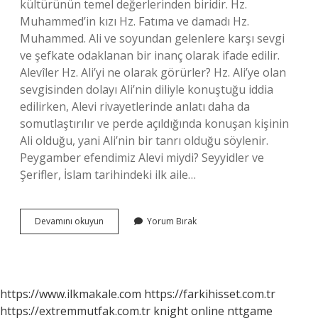
kültürünün temel değerlerinden biridir. Hz.
Muhammed’in kızı Hz. Fatıma ve damadı Hz.
Muhammed. Ali ve soyundan gelenlere karşı sevgi
ve şefkate odaklanan bir inanç olarak ifade edilir.
Alevîler Hz. Ali’yi ne olarak görürler? Hz. Ali’ye olan
sevgisinden dolayı Ali’nin diliyle konuştuğu iddia
edilirken, Alevi rivayetlerinde anlatı daha da
somutlaştırılır ve perde açıldığında konuşan kişinin
Ali olduğu, yani Ali’nin bir tanrı olduğu söylenir.
Peygamber efendimiz Alevi miydi? Seyyidler ve
Şerifler, İslam tarihindeki ilk aile…
Alevi
Devamını okuyun
Yorum Bırak
Dini
Hangi
Peygamber
https://www.ilkmakale.com
https://farkihisset.com.tr
https://extremmutfak.com.tr
knight online
nttgame