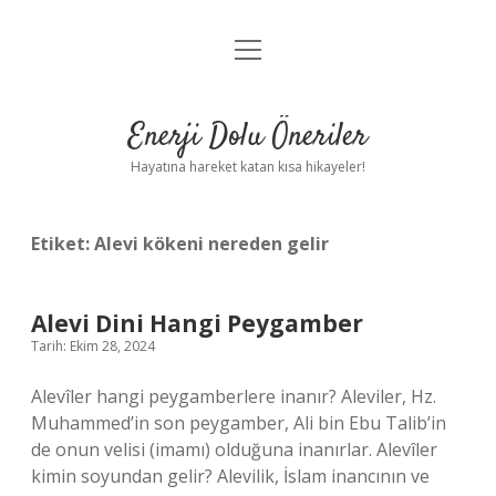
menüyü
Anasayfa
aç
Gizlilik Politikası
Enerji Dolu Öneriler
Yasal Uyarı
Hayatına hareket katan kısa hikayeler!
Hakkımızda
Etiket:
Alevi kökeni nereden gelir
Alevi Dini Hangi Peygamber
Tarih: Ekim 28, 2024
Alevîler hangi peygamberlere inanır? Aleviler, Hz.
Muhammed’in son peygamber, Ali bin Ebu Talib’in
de onun velisi (imamı) olduğuna inanırlar. Alevîler
kimin soyundan gelir? Alevilik, İslam inancının ve