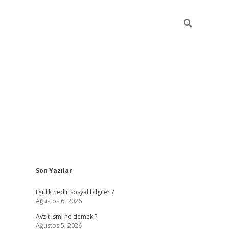
Sidebar
Son Yazılar
piabella güncel giriş
Eşitlik nedir sosyal bilgiler ?
Ağustos 6, 2026
Ayzit ismi ne demek ?
Ağustos 5, 2026