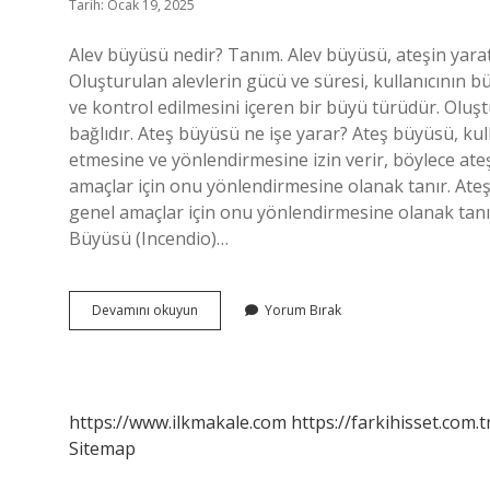
Tarih: Ocak 19, 2025
Alev büyüsü nedir? Tanım. Alev büyüsü, ateşin yarat
Oluşturulan alevlerin gücü ve süresi, kullanıcının b
ve kontrol edilmesini içeren bir büyü türüdür. Oluş
bağlıdır. Ateş büyüsü ne işe yarar? Ateş büyüsü, kull
etmesine ve yönlendirmesine izin verir, böylece at
amaçlar için onu yönlendirmesine olanak tanır. Ate
genel amaçlar için onu yönlendirmesine olanak ta
Büyüsü (Incendio)…
Alev
Devamını okuyun
Yorum Bırak
Büyüsü
Ne
Işe
Yarar
https://www.ilkmakale.com
https://farkihisset.com.t
Sitemap