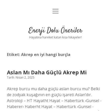
menüyü
Anasayfa
aç
Gizlilik Politikası
Enerji Dolu Öneriler
Yasal Uyarı
Hayatına hareket katan kısa hikayeler!
Hakkımızda
Etiket:
Akrep en iyi hangi burçla
Aslan Mı Daha Güçlü Akrep Mi
Tarih: Nisan 2, 2025
Akrep burcu mu daha güçlü aslan burcu mu? Belki
de zodyak kuşağının en güçlü işareti Aslan’dır.
Astroloji – HT Hayatht Hayat – Habertürk ›Gunsel -
Haberer› Haberht Hayat – Habertürk ›Gunsel -