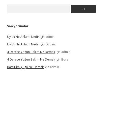
Arama
Son yorumlar
Uyluk Ne Anlamı Nedir
için
admin
Uyluk Ne Anlamı Nedir
için
Özden
4 Derece Yoğun Bakım Ne Demek
için
admin
4 Derece Yoğun Bakım Ne Demek
için
Bora
Bastırılmış Ego Ne Demek
için
admin
iş