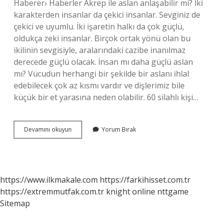
Haberer› Haberler Akrep ile aslan anlaşabilir mi? İki
karakterden insanlar da çekici insanlar. Sevginiz de
çekici ve uyumlu. İki işaretin halkı da çok güçlü,
oldukça zeki insanlar. Birçok ortak yönü olan bu
ikilinin sevgisiyle, aralarındaki cazibe inanılmaz
derecede güçlü olacak. İnsan mı daha güçlü aslan
mı? Vücudun herhangi bir şekilde bir aslanı ihlal
edebilecek çok az kısmı vardır ve dişlerimiz bile
küçük bir et yarasına neden olabilir. 60 silahlı kişi…
Aslan
Devamını okuyun
Yorum Bırak
Mı
Daha
Güçlü
Akrep
Mi
https://www.ilkmakale.com
https://farkihisset.com.tr
https://extremmutfak.com.tr
knight online
nttgame
Sitemap