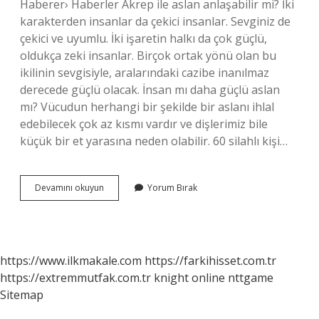
Haberer› Haberler Akrep ile aslan anlaşabilir mi? İki
karakterden insanlar da çekici insanlar. Sevginiz de
çekici ve uyumlu. İki işaretin halkı da çok güçlü,
oldukça zeki insanlar. Birçok ortak yönü olan bu
ikilinin sevgisiyle, aralarındaki cazibe inanılmaz
derecede güçlü olacak. İnsan mı daha güçlü aslan
mı? Vücudun herhangi bir şekilde bir aslanı ihlal
edebilecek çok az kısmı vardır ve dişlerimiz bile
küçük bir et yarasına neden olabilir. 60 silahlı kişi…
Aslan
Devamını okuyun
Yorum Bırak
Mı
Daha
Güçlü
Akrep
Mi
https://www.ilkmakale.com
https://farkihisset.com.tr
https://extremmutfak.com.tr
knight online
nttgame
Sitemap