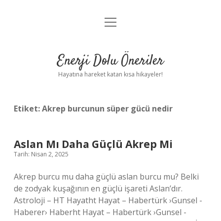
menüyü
Anasayfa
aç
Gizlilik Politikası
Enerji Dolu Öneriler
Yasal Uyarı
Hayatına hareket katan kısa hikayeler!
Hakkımızda
Etiket:
Akrep burcunun süper gücü nedir
Aslan Mı Daha Güçlü Akrep Mi
Tarih: Nisan 2, 2025
Akrep burcu mu daha güçlü aslan burcu mu? Belki
de zodyak kuşağının en güçlü işareti Aslan’dır.
Astroloji – HT Hayatht Hayat – Habertürk ›Gunsel -
Haberer› Haberht Hayat – Habertürk ›Gunsel -