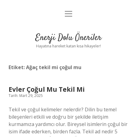
menüyü
Anasayfa
aç
Gizlilik Politikası
Enerji Dolu Öneriler
Yasal Uyarı
Hayatına hareket katan kısa hikayeler!
Hakkımızda
Etiket:
Ağaç tekil mi çoğul mu
Evler Çoğul Mu Tekil Mi
Tarih: Mart 29, 2025
Tekil ve çoğul kelimeler nelerdir? Dilin bu temel
bileşenleri etkili ve doğru bir şekilde iletişim
kurmamıza yardımcı olur. Bireysel isimlerin çoğul bir
isim ifade ederken, birden fazla. Tekil ad nedir 5