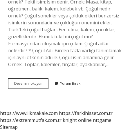
örnek? Tekil isim: İsim denir. Örnek: Masa, kitap,
öğretmen, balık, kalem, kelebek vb. Çoğul nedir
örnek? Çoğul sonekler veya çokluk ekleri benzersiz
isimlerin sonundadır ve çokluğun önemini ekler.
Türk’teki çoğul bağlar -Eer: elma, kalem, çocuklar,
güzelliklerdir. Ekmek tekil mi çoğul mu?
Formasyondan oluşmak için çekim. Çoğul adlar
nelerdir? * Çoğul Adı: Birden fazla varlığı tanımlamak
için aynı öfkenin adı ile. Çoğul isim anlamına gelir.
Örnek: Toplar, kalemler, fırçalar, ayakkabılar,…
Evler
Devamını okuyun
Yorum Bırak
Çoğul
Mu
Tekil
Mi
https://www.ilkmakale.com
https://farkihisset.com.tr
https://extremmutfak.com.tr
knight online
nttgame
Sitemap