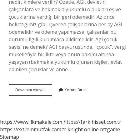
nedir, kimlere verilir? Özetle, AGI, devletin
çalışanlara ve bakmakla yükümlü oldukları eş ve
çocuklarına verdiği bir geri ödemedir. Az önce
belirttiğimiz gibi, işveren çalışanlarına her ay AGI
ödemelidir ve ödeme yapılmazsa, çalışanlar bu
durumu ilgili kurumlara bildirmelidir. Agi çocuk
sayısı ne demek? AGI başvurusunda, “çocuk”, vergi
mükellefiyle birlikte veya onun bakımı altında
yaşayan (bakmakla yükümlü olunan kişiler, evlat
edinilen çocuklar ve anne…
3
Devamını okuyun
Yorum Bırak
Çoçuk
Agi
Parası
Ne
Kadar
https://www.ilkmakale.com
https://farkihisset.com.tr
2024
https://extremmutfak.com.tr
knight online
nttgame
Sitemap