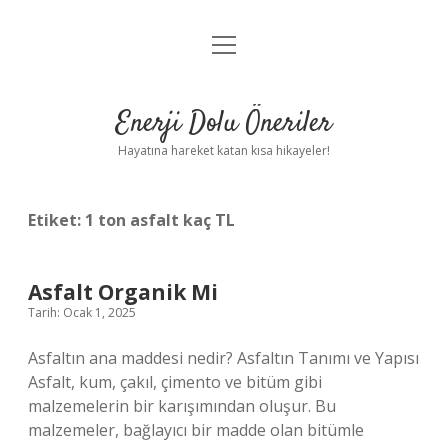
menüyü
Anasayfa
aç
Gizlilik Politikası
Enerji Dolu Öneriler
Yasal Uyarı
Hayatına hareket katan kısa hikayeler!
Hakkımızda
Etiket:
1 ton asfalt kaç TL
Asfalt Organik Mi
Tarih: Ocak 1, 2025
Asfaltın ana maddesi nedir? Asfaltın Tanımı ve Yapısı
Asfalt, kum, çakıl, çimento ve bitüm gibi
malzemelerin bir karışımından oluşur. Bu
malzemeler, bağlayıcı bir madde olan bitümle