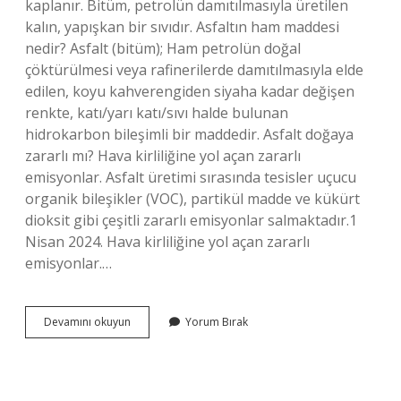
kaplanır. Bitüm, petrolün damıtılmasıyla üretilen
kalın, yapışkan bir sıvıdır. Asfaltın ham maddesi
nedir? Asfalt (bitüm); Ham petrolün doğal
çöktürülmesi veya rafinerilerde damıtılmasıyla elde
edilen, koyu kahverengiden siyaha kadar değişen
renkte, katı/yarı katı/sıvı halde bulunan
hidrokarbon bileşimli bir maddedir. Asfalt doğaya
zararlı mı? Hava kirliliğine yol açan zararlı
emisyonlar. Asfalt üretimi sırasında tesisler uçucu
organik bileşikler (VOC), partikül madde ve kükürt
dioksit gibi çeşitli zararlı emisyonlar salmaktadır.1
Nisan 2024. Hava kirliliğine yol açan zararlı
emisyonlar.…
Asfalt
Devamını okuyun
Yorum Bırak
Organik
Mi